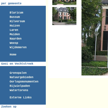
per gemeente
Blaricum
Bussum
Hilversum
Huizen
Laren
Muiden
Naarden
Weesp
Wijdemeren
Home
Gooi en Vechtstreek
Grenspalen
Natuurgebieden
Oorlogsmonumenten
Rijwielpaden
Watertorens
Externe Links
Zoeken op