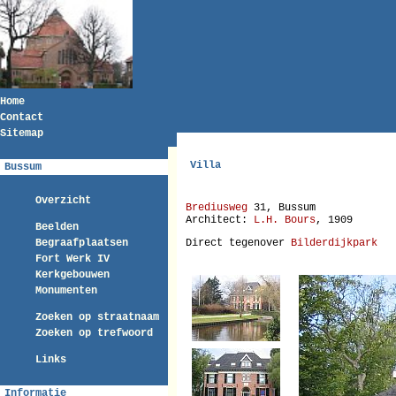
Home
Contact
Sitemap
Villa
Bussum
Overzicht
Brediusweg
31, Bussum
Architect:
L.H. Bours
, 1909
Beelden
Begraafplaatsen
Direct tegenover
Bilderdijkpark
Fort Werk IV
Kerkgebouwen
Monumenten
Zoeken op straatnaam
Zoeken op trefwoord
Links
Informatie