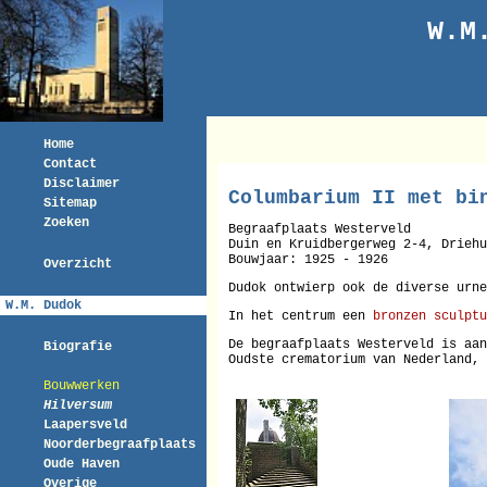
W.M
Home
Contact
Disclaimer
Columbarium II met bi
Sitemap
Zoeken
Begraafplaats Westerveld
Duin en Kruidbergerweg 2-4, Driehu
Bouwjaar: 1925 - 1926
Overzicht
Dudok ontwierp ook de diverse urne
W.M. Dudok
In het centrum een
bronzen sculptu
De begraafplaats Westerveld is aa
Biografie
Oudste crematorium van Nederland, 
Bouwwerken
Hilversum
Laapersveld
Noorderbegraafplaats
Oude Haven
Overige