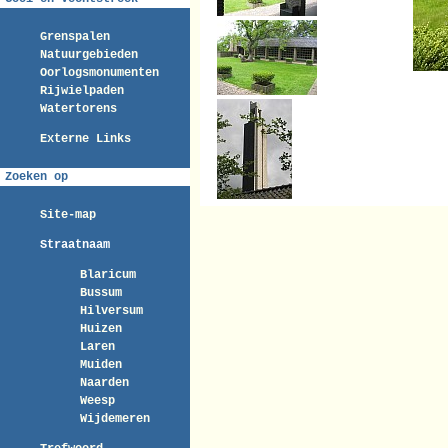
Grenspalen
Natuurgebieden
Oorlogsmonumenten
Rijwielpaden
Watertorens
Externe Links
Zoeken op
Site-map
Straatnaam
Blaricum
Bussum
Hilversum
Huizen
Laren
Muiden
Naarden
Weesp
Wijdemeren