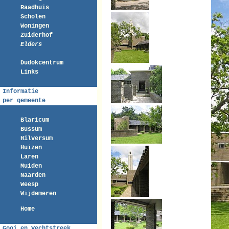
Raadhuis
Scholen
Woningen
Zuiderhof
Elders
Dudokcentrum
Links
Informatie
per gemeente
Blaricum
Bussum
Hilversum
Huizen
Laren
Muiden
Naarden
Weesp
Wijdemeren
Home
Gooi en Vechtstreek