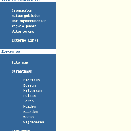
Grenspalen
Natuurgebieden
Oorlogsmonumenten
Rijwielpaden
Watertorens
Externe Links
Zoeken op
Site-map
Straatnaam
Blaricum
Bussum
Hilversum
Huizen
Laren
Muiden
Naarden
Weesp
Wijdemeren