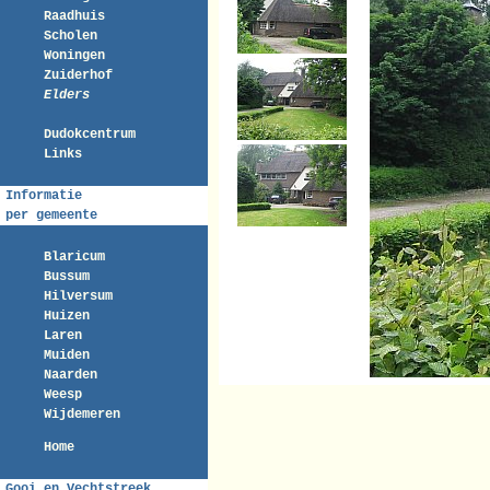
Raadhuis
Scholen
Woningen
Zuiderhof
Elders
Dudokcentrum
Links
Informatie
per gemeente
Blaricum
Bussum
Hilversum
Huizen
Laren
Muiden
Naarden
Weesp
Wijdemeren
Home
Gooi en Vechtstreek