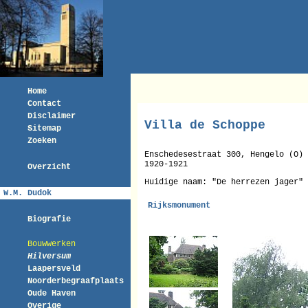
Home
Contact
Disclaimer
Villa de Schoppe
Sitemap
Zoeken
Enschedesestraat 300, Hengelo (O)
1920-1921
Overzicht
Huidige naam: "De herrezen jager"
W.M. Dudok
Rijksmonument
Biografie
Bouwwerken
Hilversum
Laapersveld
Noorderbegraafplaats
Oude Haven
Overige