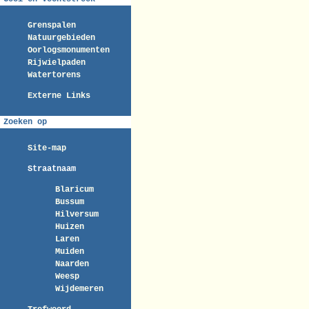
Grenspalen
Natuurgebieden
Oorlogsmonumenten
Rijwielpaden
Watertorens
Externe Links
Zoeken op
Site-map
Straatnaam
Blaricum
Bussum
Hilversum
Huizen
Laren
Muiden
Naarden
Weesp
Wijdemeren