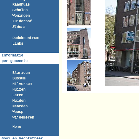
Raadhuis
Scholen
Woningen
Zuiderhof
Elders
Dudokcentrum
Links
Informatie
per gemeente
Blaricum
Bussum
Hilversum
Huizen
Laren
Muiden
Naarden
Weesp
Wijdemeren
Home
Gooi en Vechtstreek