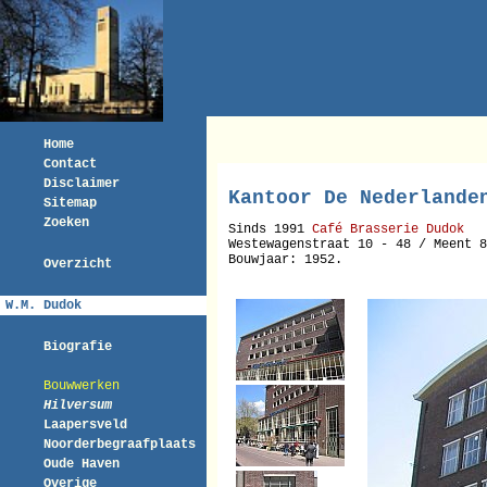
Home
Contact
Disclaimer
Kantoor De Nederlande
Sitemap
Zoeken
Sinds 1991
Café Brasserie Dudok
Westewagenstraat 10 - 48 / Meent 8
Bouwjaar: 1952.
Overzicht
W.M. Dudok
Biografie
Bouwwerken
Hilversum
Laapersveld
Noorderbegraafplaats
Oude Haven
Overige