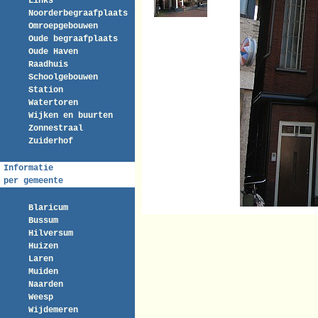
Links
Noorderbegraafplaats
Omroepgebouwen
Oude begraafplaats
Oude Haven
Raadhuis
Schoolgebouwen
Station
Watertoren
Wijken en buurten
Zonnestraal
Zuiderhof
Informatie
per gemeente
Blaricum
Bussum
Hilversum
Huizen
Laren
Muiden
Naarden
Weesp
Wijdemeren