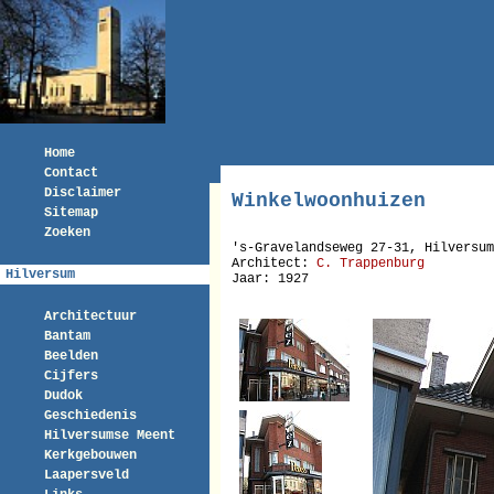
Home
Contact
Disclaimer
Winkelwoonhuizen
Sitemap
Zoeken
's-Gravelandseweg 27-31, Hilversum
Architect:
C. Trappenburg
Hilversum
Jaar: 1927
Architectuur
Bantam
Beelden
Cijfers
Dudok
Geschiedenis
Hilversumse Meent
Kerkgebouwen
Laapersveld