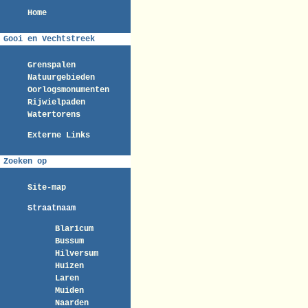
Home
Gooi en Vechtstreek
Grenspalen
Natuurgebieden
Oorlogsmonumenten
Rijwielpaden
Watertorens
Externe Links
Zoeken op
Site-map
Straatnaam
Blaricum
Bussum
Hilversum
Huizen
Laren
Muiden
Naarden