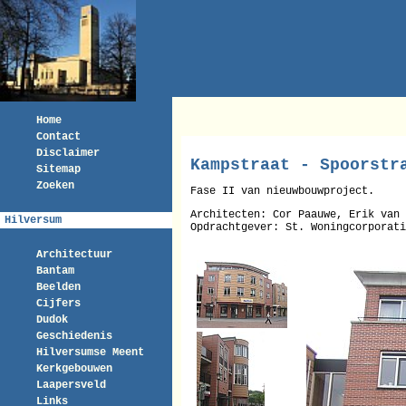
Home
Contact
Disclaimer
Kampstraat - Spoorstr
Sitemap
Zoeken
Fase II van nieuwbouwproject.
Architecten: Cor Paauwe, Erik van
Hilversum
Opdrachtgever: St. Woningcorporati
Architectuur
Bantam
Beelden
Cijfers
Dudok
Geschiedenis
Hilversumse Meent
Kerkgebouwen
Laapersveld
Links