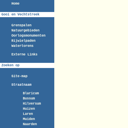
Home
Gooi en Vechtstreek
Grenspalen
Natuurgebieden
Oorlogsmonumenten
Rijwielpaden
Watertorens
Externe Links
Zoeken op
Site-map
Straatnaam
Blaricum
Bussum
Hilversum
Huizen
Laren
Muiden
Naarden