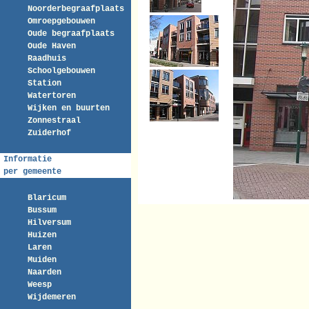
Noorderbegraafplaats
Omroepgebouwen
Oude begraafplaats
Oude Haven
Raadhuis
Schoolgebouwen
Station
Watertoren
Wijken en buurten
Zonnestraal
Zuiderhof
Informatie
per gemeente
Blaricum
Bussum
Hilversum
Huizen
Laren
Muiden
Naarden
Weesp
Wijdemeren