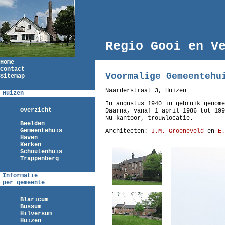
Regio Gooi en V
Home
Contact
Voormalige Gemeentehu
Sitemap
Naarderstraat 3, Huizen
Huizen
In augustus 1940 in gebruik genome
Overzicht
Daarna, vanaf 1 april 1986 tot 199
Nu kantoor, trouwlocatie.
Beelden
Gemeentehuis
Architecten:
J.M. Groeneveld
en
E.
Haven
Kerken
Schoutenhuis
Trappenberg
Informatie
per gemeente
Blaricum
Bussum
Hilversum
Huizen