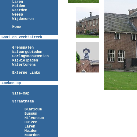
Laren
Muiden
Naarden
Weesp
Wijdemeren
Home
Gooi en Vechtstreek
Grenspalen
Natuurgebieden
Oorlogsmonumenten
Rijwielpaden
Watertorens
Externe Links
Zoeken op
Site-map
Straatnaam
Blaricum
Bussum
Hilversum
Huizen
Laren
Muiden
Naarden