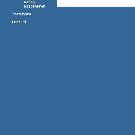
Weesp
Wijdemeren
Trefwoord
Contact