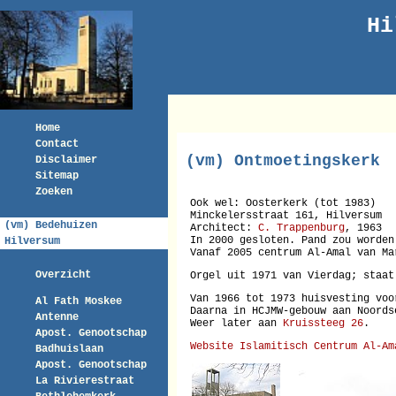
Hi
Home
Contact
(vm) Ontmoetingskerk
Disclaimer
Sitemap
Zoeken
Ook wel: Oosterkerk (tot 1983)
Minckelersstraat 161, Hilversum
(vm) Bedehuizen
Architect:
C. Trappenburg
, 1963
In 2000 gesloten. Pand zou worden
Hilversum
Vanaf 2005 centrum Al-Amal van Ma
Overzicht
Orgel uit 1971 van Vierdag; staa
Van 1966 tot 1973 huisvesting voo
Al Fath Moskee
Daarna in HCJMW-gebouw aan Noords
Antenne
Weer later aan
Kruissteeg 26
.
Apost. Genootschap
Website Islamitisch Centrum Al-Am
Badhuislaan
Apost. Genootschap
La Rivierestraat