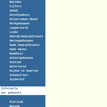
Beelden
Cijfers
Dudok
Geschiedenis
Hilversumse Meent
Kerkgebouwen
Laapersveld
Links
Noorderbegraafplaats
Omroepgebouwen
Oude begraafplaats
Oude Haven
Raadhuis
Schoolgebouwen
Station
Watertoren
Wijken en buurten
Zonnestraal
Zuiderhof
Informatie
per gemeente
Blaricum
Bussum