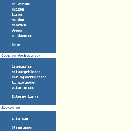
Hilversum
Huizen
Laren
Muiden
Naarden
Weesp
Wijdemeren
Home
Gooi en Vechtstreek
Grenspalen
Natuurgebieden
Oorlogsmonumenten
Rijwielpaden
Watertorens
Externe Links
Zoeken op
Site-map
Straatnaam