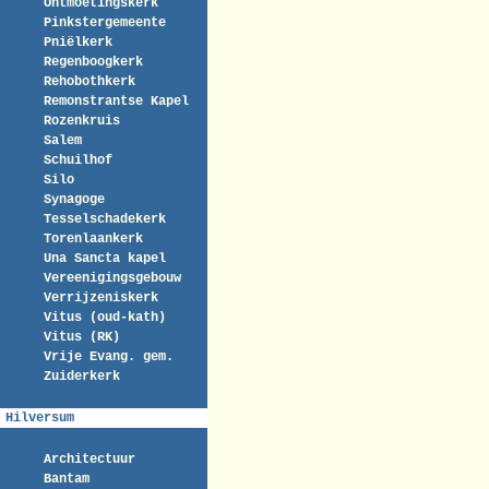
Ontmoetingskerk
Pinkstergemeente
Pniëlkerk
Regenboogkerk
Rehobothkerk
Remonstrantse Kapel
Rozenkruis
Salem
Schuilhof
Silo
Synagoge
Tesselschadekerk
Torenlaankerk
Una Sancta kapel
Vereenigingsgebouw
Verrijzeniskerk
Vitus (oud-kath)
Vitus (RK)
Vrije Evang. gem.
Zuiderkerk
Hilversum
Architectuur
Bantam