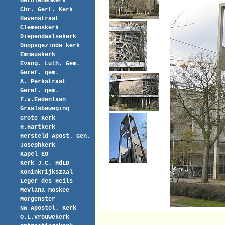
Bethlehemkerk
Chr. Gerf. Kerk
Havenstraat
Clemenskerk
Diependaalsekerk
Doopsgezinde kerk
Emmauskerk
Evang. Luth. Gem.
Geref. gem.
A. Perkstraat
Geref. gem.
F.v.Eedenlaan
Graalsbeweging
Grote Kerk
H.Hartkerk
Hersteld Apost. Gen.
Josephkerk
Kapel EO
Kerk J.C. HdLD
Koninkrijkszaal
Leger des Heils
Mevlana moskee
Morgenster
Nw Apostol. Kerk
O.L.Vrouwekerk