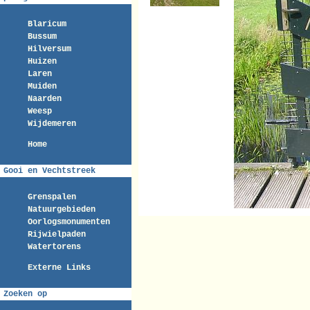
Blaricum
Bussum
Hilversum
Huizen
Laren
Muiden
Naarden
Weesp
Wijdemeren
Home
Gooi en Vechtstreek
Grenspalen
Natuurgebieden
Oorlogsmonumenten
Rijwielpaden
Watertorens
Externe Links
Zoeken op