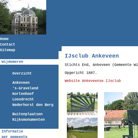
Home
Contact
Sitemap
IJsclub Ankeveen
Wijdemeren
Stichts End, Ankeveen (Gemeente Wi
Opgericht 1887.
Overzicht
Website Ankeveense IJsclub
Ankeveen
's-Graveland
Kortenhoef
Loosdrecht
Nederhorst den Berg
Buitenplaatsen
Rijksmonumenten
Informatie
per gemeente