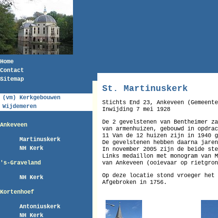
Home
Contact
Sitemap
St. Martinuskerk
(vm) Kerkgebouwen
Stichts End 23, Ankeveen (Gemeente
Wijdemeren
Inwijding 7 mei 1928
De 2 gevelstenen van Bentheimer za
Ankeveen
van armenhuizen, gebouwd in opdrac
11 Van de 12 huizen zijn in 1940 g
Martinuskerk
De gevelstenen hebben daarna jaren
NH Kerk
In november 2005 zijn de beide ste
Links medaillon met monogram van M
's-Graveland
van Ankeveen (ooievaar op rietgron
Op deze locatie stond vroeger het 
NH Kerk
Afgebroken in 1756.
Kortenhoef
Antoniuskerk
NH Kerk