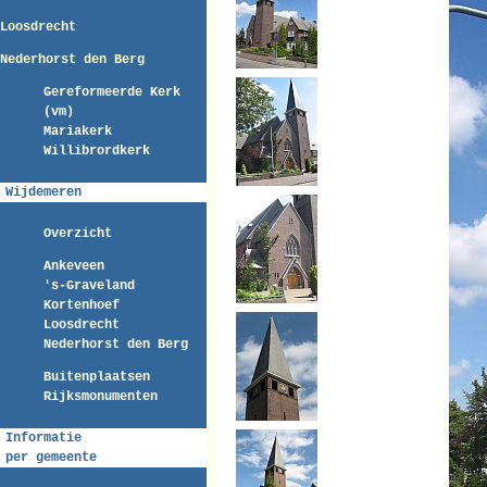
Loosdrecht
Nederhorst den Berg
Gereformeerde Kerk
(vm)
Mariakerk
Willibrordkerk
Wijdemeren
Overzicht
Ankeveen
's-Graveland
Kortenhoef
Loosdrecht
Nederhorst den Berg
Buitenplaatsen
Rijksmonumenten
Informatie
per gemeente