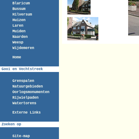
Blaricum
Bussum
Hilversum
Huizen
Laren
Muiden
Naarden
Weesp
Wijdemeren
Home
Gooi en Vechtstreek
Grenspalen
Natuurgebieden
Oorlogsmonumenten
Rijwielpaden
Watertorens
Externe Links
Zoeken op
Site-map