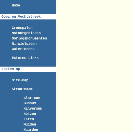
Home
Gooi en Vechtstreek
Grenspalen
Natuurgebieden
Oorlogsmonumenten
Rijwielpaden
Watertorens
Externe Links
Zoeken op
Site-map
Straatnaam
Blaricum
Bussum
Hilversum
Huizen
Laren
Muiden
Naarden