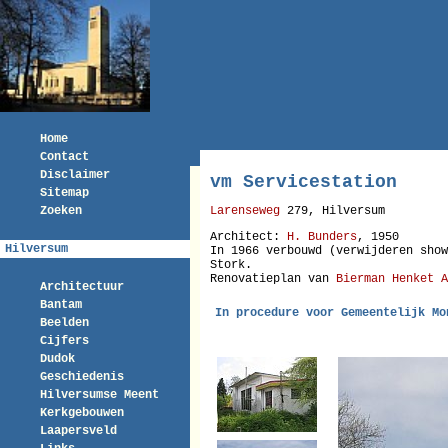
Home
Contact
Disclaimer
vm Servicestation
Sitemap
Zoeken
Larenseweg
279, Hilversum
Architect:
H. Bunders
, 1950
Hilversum
In 1966 verbouwd (verwijderen show
Stork.
Renovatieplan van
Bierman Henket A
Architectuur
Bantam
In procedure voor Gemeentelijk Mo
Beelden
Cijfers
Dudok
Geschiedenis
Hilversumse Meent
Kerkgebouwen
Laapersveld