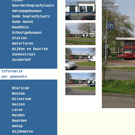
Links
Noorderbegraafplaats
Omroepgebouwen
Oude begraafplaats
Oude Haven
Raadhuis
Schoolgebouwen
Station
Watertoren
Wijken en buurten
Zonnestraal
Zuiderhof
Informatie
per gemeente
Blaricum
Bussum
Hilversum
Huizen
Laren
Muiden
Naarden
Weesp
Wijdemeren