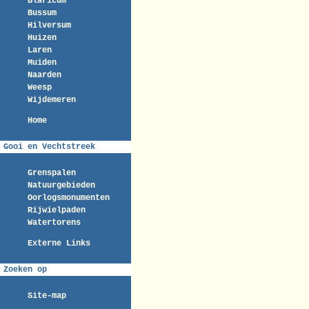
Blaricum
Bussum
Hilversum
Huizen
Laren
Muiden
Naarden
Weesp
Wijdemeren
Home
Gooi en Vechtstreek
Grenspalen
Natuurgebieden
Oorlogsmonumenten
Rijwielpaden
Watertorens
Externe Links
Zoeken op
Site-map