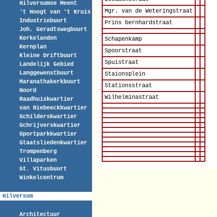
Hilversumse Meent
Mgr. van de Weteringstraat
't Hoogt van 't Kruis
Industriebuurt
Prins bernhardstraat
Joh. Geradtswegbuurt
Kerkelanden
Schapenkamp
Kernplan
Spoorstraat
Kleine Driftbuurt
Spuistraat
Landelijk Gebied
Langgewenstbuurt
Staionsplein
Maranathakerkbuurt
Stationsstraat
Noord
Wilhelminastraat
Raadhuiskwartier
van Riebeeckkwartier
Schilderskwartier
Schrijverskwartier
Sportparkkwartier
Staatsliedenkwartier
Trompenberg
Villaparken
St. Vitusbuurt
Winkelcentrum
Hilversum
Architectuur