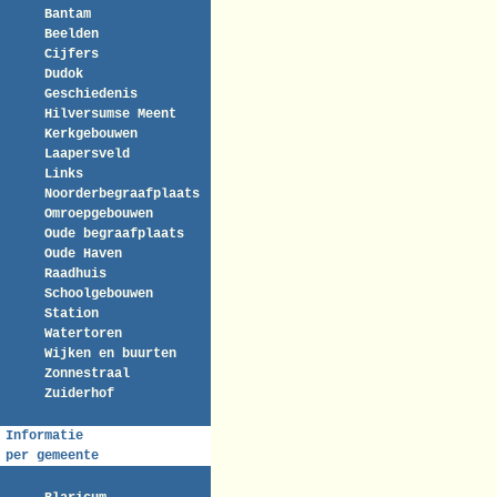
Bantam
Beelden
Cijfers
Dudok
Geschiedenis
Hilversumse Meent
Kerkgebouwen
Laapersveld
Links
Noorderbegraafplaats
Omroepgebouwen
Oude begraafplaats
Oude Haven
Raadhuis
Schoolgebouwen
Station
Watertoren
Wijken en buurten
Zonnestraal
Zuiderhof
Informatie
per gemeente