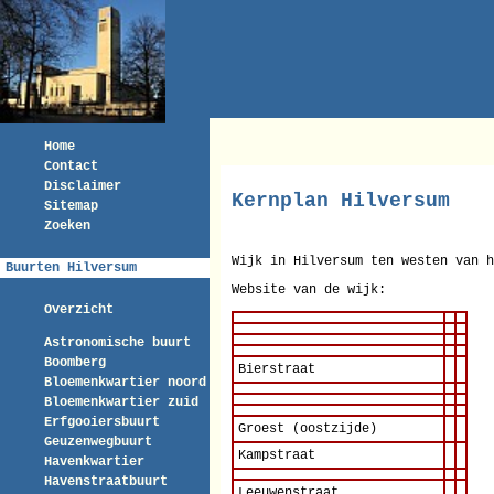
Home
Contact
Disclaimer
Kernplan Hilversum
Sitemap
Zoeken
Wijk in Hilversum ten westen van h
Buurten Hilversum
Website van de wijk:
Overzicht
Astronomische buurt
Boomberg
Bierstraat
Bloemenkwartier noord
Bloemenkwartier zuid
Erfgooiersbuurt
Groest (oostzijde)
Geuzenwegbuurt
Kampstraat
Havenkwartier
Havenstraatbuurt
Leeuwenstraat