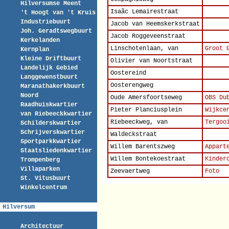
Hilversumse Meent
Isaãc Lemairestraat
't Hoogt van 't Kruis
Industriebuurt
Jacob van Heemskerkstraat
Joh. Geradtswegbuurt
Jacob Roggeveenstraat
Kerkelanden
Linschotenlaan, van
Groot 
Kernplan
Kleine Driftbuurt
Olivier van Noortstraat
Landelijk Gebied
Oostereind
Langgewenstbuurt
Oosterengweg
Maranathakerkbuurt
Noord
Oude Amersfoortseweg
OBS Du
Raadhuiskwartier
Pieter Planciusplein
Wijkce
van Riebeeckkwartier
Riebeeckweg, van
Tergoo
Schilderskwartier
Schrijverskwartier
Waldeckstraat
Sportparkkwartier
Willem Barentszweg
Appart
Staatsliedenkwartier
Willem Bontekoestraat
Kinder
Trompenberg
Villaparken
Zeevaertweg
Foto
St. Vitusbuurt
Winkelcentrum
Hilversum
Architectuur