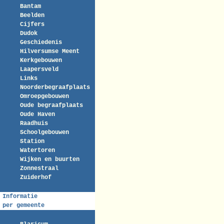
Bantam
Beelden
Cijfers
Dudok
Geschiedenis
Hilversumse Meent
Kerkgebouwen
Laapersveld
Links
Noorderbegraafplaats
Omroepgebouwen
Oude begraafplaats
Oude Haven
Raadhuis
Schoolgebouwen
Station
Watertoren
Wijken en buurten
Zonnestraal
Zuiderhof
Informatie
per gemeente