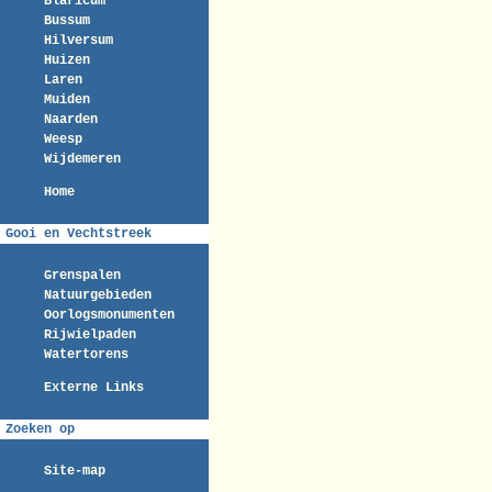
Blaricum
Bussum
Hilversum
Huizen
Laren
Muiden
Naarden
Weesp
Wijdemeren
Home
Gooi en Vechtstreek
Grenspalen
Natuurgebieden
Oorlogsmonumenten
Rijwielpaden
Watertorens
Externe Links
Zoeken op
Site-map