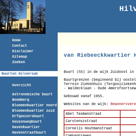
Hil
Home
Contact
Disclaimer
van Riebeeckkwartier 
Sitemap
Zoeken
Buurt (55) in de wijk Zuidoost in 
Buurten Hilversum
Buurtgrenzen (beginnend bij oostel
Terrein Ziekenhuis (Tergooiziekenh
Overzicht
- Waldecklaan - Oude Amersfoortsew
Astronomische buurt
Gebouwd vanaf 1955.
Boomberg
Websites van de wijk:
Bewonersvere
Bloemenkwartier noord
Bloemenkwartier zuid
Abel Tasmanstraat
Erfgooiersbuurt
Carstenszstraat
Geuzenwegbuurt
Havenkwartier
Cornelis Houtmanstraat
Havenstraatbuurt
Compagnieweg