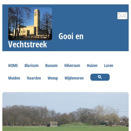
Gooi en
Vechtstreek
HOME
Blaricum
Bussum
Hilversum
Huizen
Laren
Muiden
Naarden
Weesp
Wijdemeren